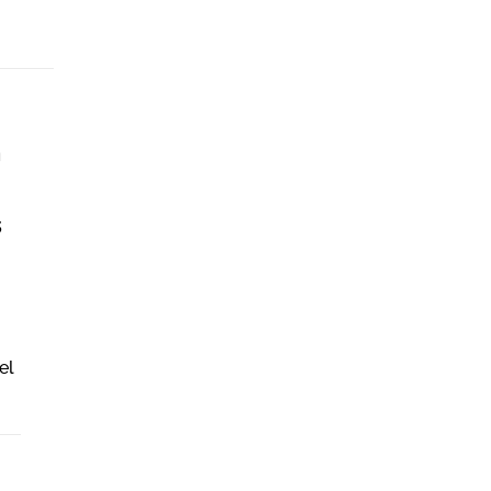
n
s
el