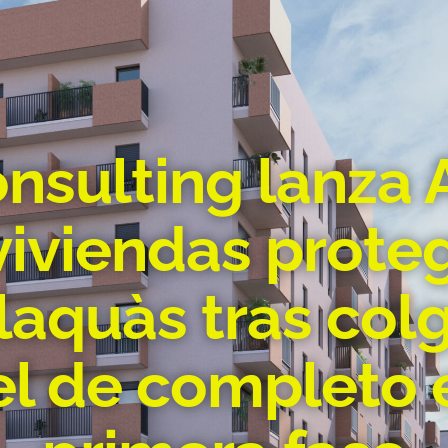
nsulting lanza 
viviendas prote
laquàs tras colg
el de completo 