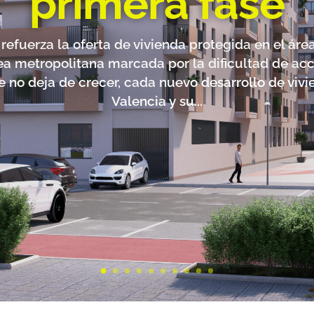
primera fase
refuerza la oferta de vivienda protegida en el ár
ea metropolitana marcada por la dificultad de acce
no deja de crecer, cada nuevo desarrollo de vivi
Valencia y su...