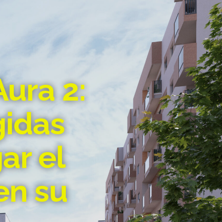
Aura 2:
gidas
ar el
en su