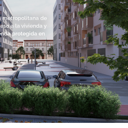
ea metropolitana de
so a la vivienda y
enda protegida en