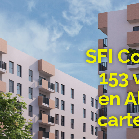
SFI Co
153 
en A
cart