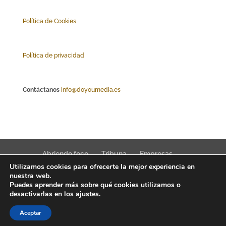
Polí
tica de Cookies
Política de privacidad
Contáctanos
info@doyoumedia.es
Abriendo foco
Tribuna
Empresas
Utilizamos cookies para ofrecerte la mejor experiencia en
Actualidad
Innovación
Tendencias
nuestra web.
Puedes aprender más sobre qué cookies utilizamos o
desactivarlas en los
ajustes
.
Aceptar
Interfaz Magazine 2022 © News, trends & public affairs