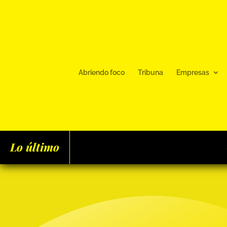
Abriendo foco
Tribuna
Empresas
Lo último
SFI Consulting lanza Aura 2: 153 viviendas protegida