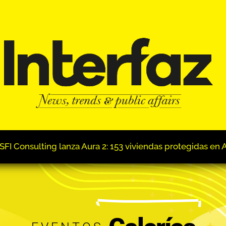
s en Alaquàs tras colgar el cartel de completo en su prime