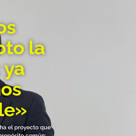
os
to la
 ya
nos
le»
ha el proyecto que
 propósito común: