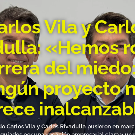
arlos Vila y Carl
dulla: «Hemos ro
rrera del miedo:
ngún proyecto 
rece inalcanzab
o Carlos Vila y Carlos Rivadulla pusieron en marc
 guiados por una vocación empresarial clara y un