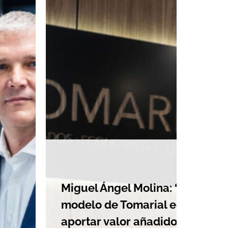
Mig
org
guel Ángel Molina: “El
even
delo de Tomarial es
aniv
ortar valor añadido a