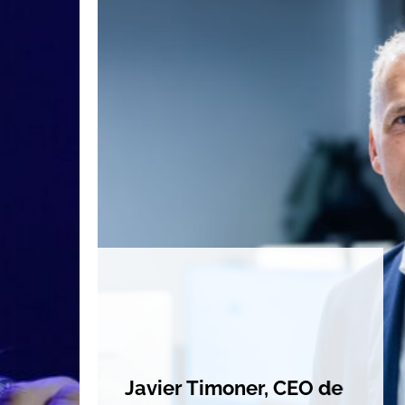
Mi
mo
Javier Timoner, CEO de
ap