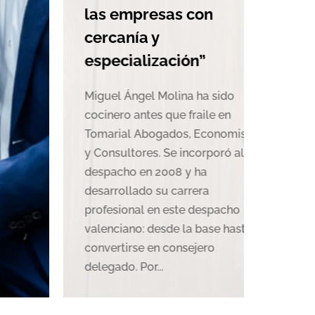
Clu
s empresas con
Alic
rcanía y
invi
pecialización”
alic
uel Ángel Molina ha sido
inero antes que fraile en
Migue
arial Abogados, Economistas
1973)
onsultores. Se incorporó al
Regat
pacho en 2008 y ha
de la
arrollado su carrera
y de 
fesional en este despacho
ciudad
enciano: desde la base hasta
del g
vertirse en consejero
tanto
egado. Por...
en la..