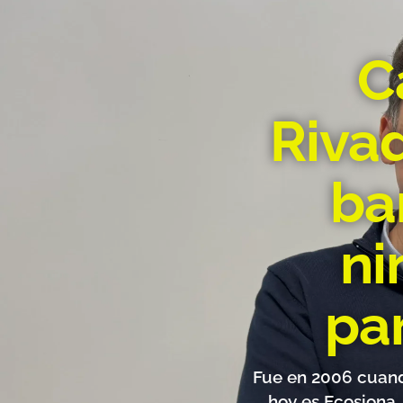
C
Riva
ba
ni
pa
Fue en 2006 cuand
hoy es Ecosiona,