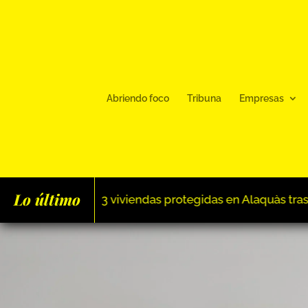
Abriendo foco
Tribuna
Empresas
Lo último
quàs tras colgar el cartel de completo en su primera fase