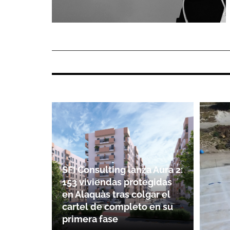
SFI Consulting lanza Aura 2:
153 viviendas protegidas
en Alaquàs tras colgar el
cartel de completo en su
primera fase