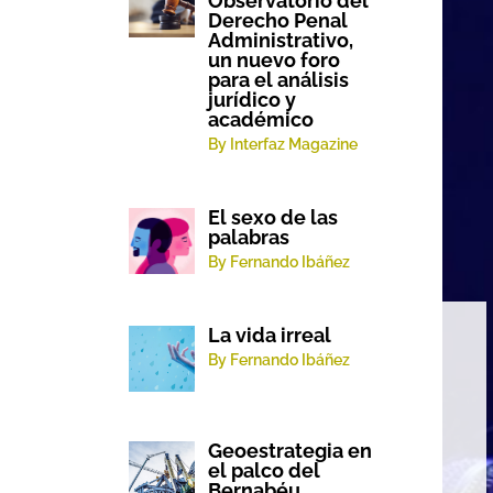
Observatorio del
Derecho Penal
Administrativo,
un nuevo foro
para el análisis
jurídico y
académico
By Interfaz Magazine
El sexo de las
palabras
By Fernando Ibáñez
La vida irreal
By Fernando Ibáñez
Geoestrategia en
Moni Motes: la voz que
el palco del
Bernabéu