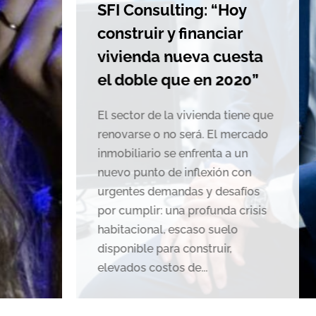
SFI Consulting: “Hoy
la
onstruir y financiar
ce
vivienda nueva cuesta
es
el doble que en 2020”
Mig
l sector de la vivienda tiene que
coc
enovarse o no será. El mercado
Tom
nmobiliario se enfrenta a un
y C
uevo punto de inflexión con
des
rgentes demandas y desafíos
des
or cumplir: una profunda crisis
pro
abitacional, escaso suelo
val
isponible para construir,
con
levados costos de...
del