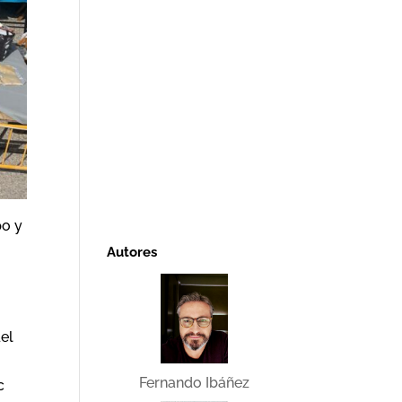
po y
Autores
del
Fernando Ibáñez
c