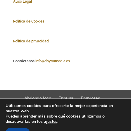
Aviso Legal
Polí
tica de Cookies
Política de privacidad
Contáctanos
info@doyoumedia.es
Abriendo foco
Tribuna
Empresas
Utilizamos cookies para ofrecerte la mejor experiencia en
Actualidad
Innovación
Tendencias
nuestra web.
Puedes aprender más sobre qué cookies utilizamos o
desactivarlas en los
ajustes
.