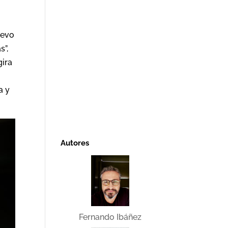
uevo
s”,
gira
a y
Autores
Fernando Ibáñez