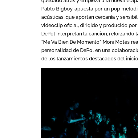
quedado atrás y empieza una nueva etapa
Pablo Bigboy, apuesta por un pop melódic
acústicas, que aportan cercanía y sensib
videoclip oficial, dirigido y producido p
DePol interpretan la canción, reforzando 
“Me Va Bien De Momento”, Moni Motes reafi
personalidad de DePol en una colaboraci
de los lanzamientos destacados del inici