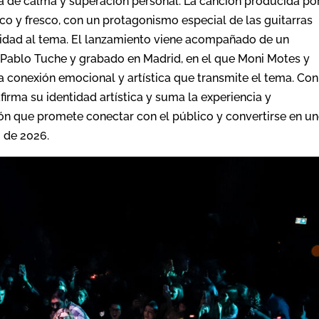
 de calma y superación personal. La canción producida po
o y fresco, con un protagonismo especial de las guitarras
ilidad al tema. El lanzamiento viene acompañado de un
or Pablo Tuche y grabado en Madrid, en el que Moni Motes y
la conexión emocional y artística que transmite el tema. Con
rma su identidad artística y suma la experiencia y
ón que promete conectar con el público y convertirse en u
o de 2026.