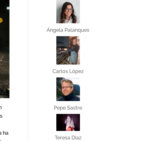
Ángela Palanques
Carlos López
n
Pepe Sastre
es
a
a ha
Teresa Díaz