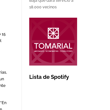
Baja que dará servicio a
18.000 vecinos
 15
l
ias,
Lista de Spotify
 un
nte
 “En
ón