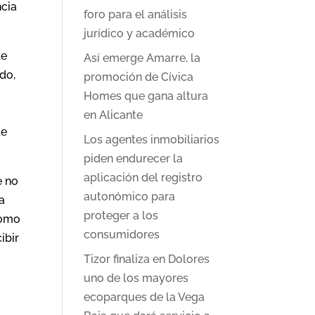
ncia
foro para el análisis
jurídico y académico
de
Así emerge Amarre, la
do,
promoción de Cívica
Homes que gana altura
en Alicante
de
Los agentes inmobiliarios
piden endurecer la
aplicación del registro
e no
autonómico para
 a
proteger a los
como
consumidores
ibir
a
Tizor finaliza en Dolores
uno de los mayores
ecoparques de la Vega