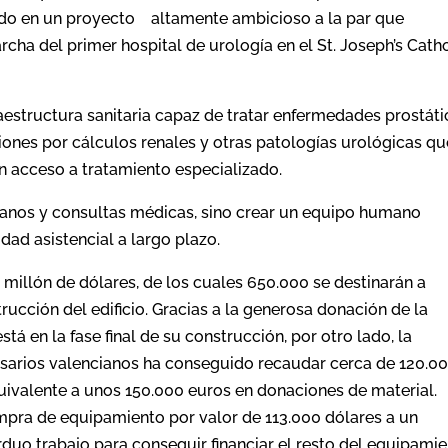
ado en un proyecto altamente ambicioso a la par que
rcha del primer hospital de urología en el St. Joseph’s Cath
raestructura sanitaria capaz de tratar enfermedades prostáti
iones por cálculos renales y otras patologías urológicas qu
n acceso a tratamiento especializado.
fanos y consultas médicas, sino crear un equipo humano
dad asistencial a largo plazo.
millón de dólares, de los cuales 650.000 se destinarán a
rucción del edificio. Gracias a la generosa donación de la
stá en la fase final de su construcción, por otro lado, la
esarios valencianos ha conseguido recaudar cerca de 120.0
uivalente a unos 150.000 euros en donaciones de material.
mpra de equipamiento por valor de 113.000 dólares a un
duo trabajo para conseguir financiar el resto del equipamie