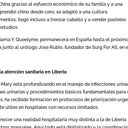
 China gracias al esfuerzo económico de su familia y a una
aprendió chino desde cero, se adaptó a una cultura
entos, llegó incluso a trenzar cabello y a vender pasteles
estudios.
iama Y. Queelyme, permanecerá en España hasta el próximo
 junto al urólogo Jose Rubio, fundador de Surg For All, en e
a atención sanitaria en Liberia
e-Mary está profundizando en el manejo de infecciones urinar
ones urinarias y procedimientos básicos fundamentales para
s, ha recibido formación en protocolos de priorización urge
 útiles en hospitales con recursos limitados.
ocer una realidad hospitalaria muy distinta a la de Liberia.
tros manuales. Aquí todo está digitalizado y la coordinaci