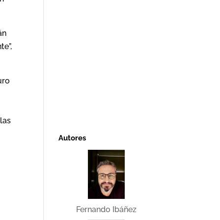
án
te”,
uro
 las
Autores
Fernando Ibáñez