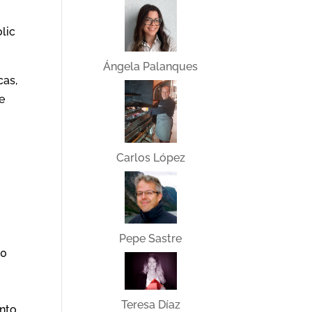
olic
Ángela Palanques
cas,
e
Carlos López
Pepe Sastre
00
Teresa Díaz
nto,