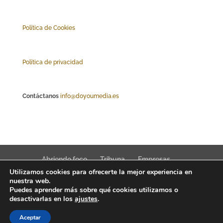
Polí
tica de Cookies
Política de privacidad
Contáctanos
info@doyoumedia.es
Abriendo foco
Tribuna
Empresas
Utilizamos cookies para ofrecerte la mejor experiencia en
Actualidad
Innovación
Tendencias
nuestra web.
Puedes aprender más sobre qué cookies utilizamos o
desactivarlas en los
ajustes
.
Aceptar
Interfaz Magazine 2022 © News, trends & public affairs