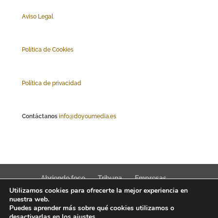
Aviso Legal
Polí
tica de Cookies
Política de privacidad
Contáctanos
info@doyoumedia.es
Abriendo foco
Tribuna
Empresas
Utilizamos cookies para ofrecerte la mejor experiencia en
Actualidad
Innovación
Tendencias
nuestra web.
Puedes aprender más sobre qué cookies utilizamos o
desactivarlas en los
ajustes
.