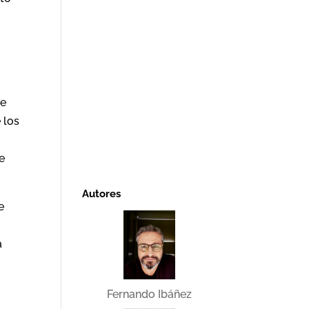
te
 los
e
Autores
e
a
Fernando Ibáñez