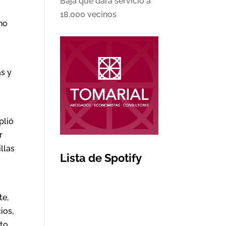
Baja que dará servicio a
18.000 vecinos
 no
as y
plió
r
illas
Lista de Spotify
te,
ios,
nto