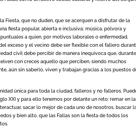
a Fiesta, que no duden, que se acerquen a disfrutar de la
na fiesta popular, abierta e inclusiva; música, pólvora y
puntuales a quien, por motivos laborales o enfermedad,
del exceso y el vecino debe ser flexible con el fallero duran
iedad civil debe percibir de manera inequívoca que, durante
evuelven con creces aquello que perciben, siendo muchos
e, aún sin saberlo, viven y trabajan gracias a los puestos d
nidad única para toda la ciudad, falleros y no falleros. Pued
iglo XXI y para ello tenemos por delante un reto: remar en la
nteractuar, sacar lo mejor de cada uno de nosotros, buscar l
dos y bien alto, que las Fallas son la fiesta de todos los
tos.