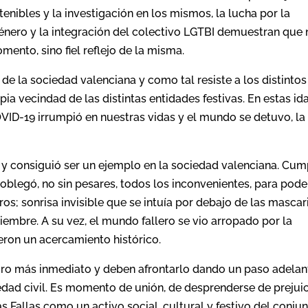
enibles y la investigación en los mismos, la lucha por la
género y la integración del colectivo LGTBI demuestran que
mento, sino fiel reflejo de la misma.
r de la sociedad valenciana y como tal resiste a los distintos
ia vecindad de las distintas entidades festivas. En estas id
ID-19 irrumpió en nuestras vidas y el mundo se detuvo, la
s y consiguió ser un ejemplo en la sociedad valenciana. Cum
doblegó, no sin pesares, todos los inconvenientes, para pode
eros; sonrisa invisible que se intuía por debajo de las mascar
embre. A su vez, el mundo fallero se vio arropado por la
ieron un acercamiento histórico.
turo más inmediato y deben afrontarlo dando un paso adelan
dad civil. Es momento de unión, de desprenderse de prejuic
s Fallas como un activo social, cultural y festivo del conju