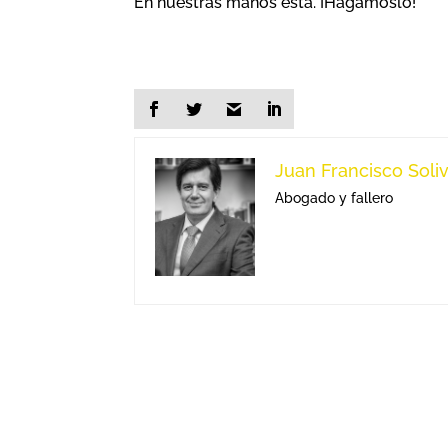
En nuestras manos está. ¡Hagámoslo!
Juan Francisco Soli
Abogado y fallero