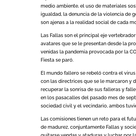
medio ambiente, el uso de materiales sost
igualdad, la denuncia de la violencia de 
son ajenas a la realidad social de cada mo
Las Fallas son el principal eje vertebrado
avatares que se le presentan desde la prop
venidas la pandemia provocada por la COV
Fiesta se paró.
El mundo fallero se rebeló contra el viru
con las directrices que se le marcaron y 
recuperar la sonrisa de sus falleras y fall
en los pasacalles del pasado mes de septi
sociedad civil y el vecindario, ambos tuv
Las comisiones tienen un reto para el fu
de madurez, conjuntamente Fallas y socie
quitarse vendas y ataduras y luchar por la