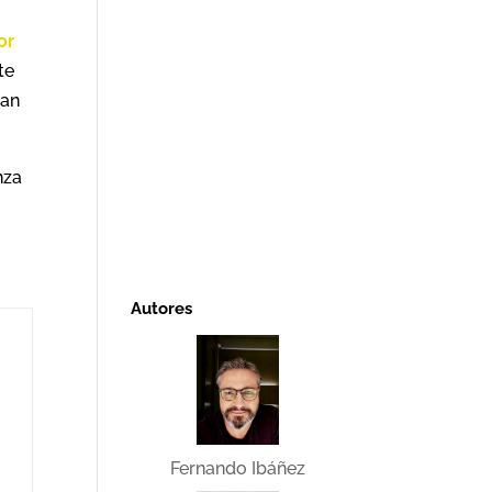
or
te
ran
nza
Autores
Fernando Ibáñez