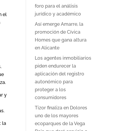
foro para el análisis
jurídico y académico
n el
n
Así emerge Amarre, la
promoción de Cívica
Homes que gana altura
en Alicante
Los agentes inmobiliarios
piden endurecer la
.
aplicación del registro
ue
autonómico para
za.
proteger a los
ar y
consumidores
Tizor finaliza en Dolores
as.
uno de los mayores
 la
ecoparques de la Vega