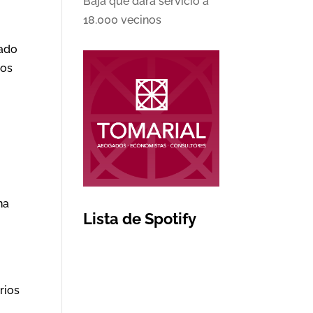
Baja que dará servicio a
18.000 vecinos
cado
los
na
Lista de Spotify
rios