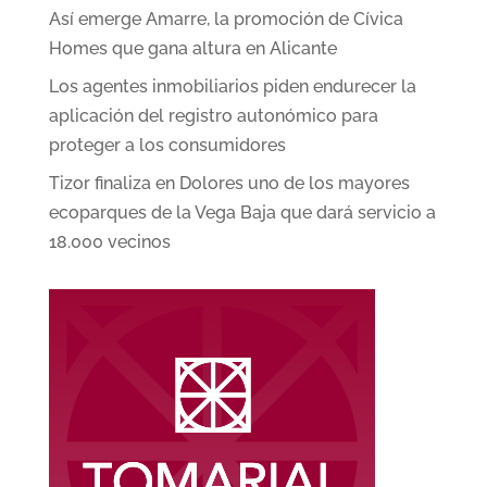
Así emerge Amarre, la promoción de Cívica
Homes que gana altura en Alicante
Los agentes inmobiliarios piden endurecer la
aplicación del registro autonómico para
proteger a los consumidores
Tizor finaliza en Dolores uno de los mayores
ecoparques de la Vega Baja que dará servicio a
18.000 vecinos