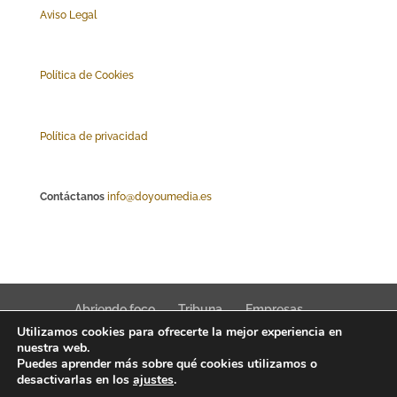
Aviso Legal
Polí
tica de Cookies
Política de privacidad
Contáctanos
info@doyoumedia.es
Abriendo foco
Tribuna
Empresas
Utilizamos cookies para ofrecerte la mejor experiencia en
Actualidad
Innovación
Tendencias
nuestra web.
Puedes aprender más sobre qué cookies utilizamos o
desactivarlas en los
ajustes
.