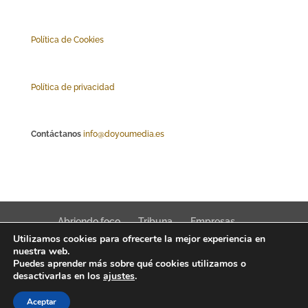
Polí
tica de Cookies
Política de privacidad
Contáctanos
info@doyoumedia.es
Abriendo foco
Tribuna
Empresas
Utilizamos cookies para ofrecerte la mejor experiencia en
Actualidad
Innovación
Tendencias
nuestra web.
Puedes aprender más sobre qué cookies utilizamos o
desactivarlas en los
ajustes
.
Aceptar
Interfaz Magazine 2022 © News, trends & public affairs