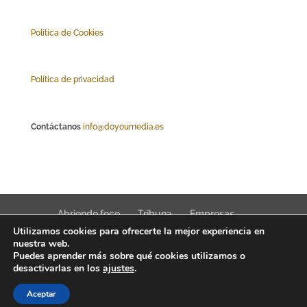
Polí
tica de Cookies
Política de privacidad
Contáctanos
info@doyoumedia.es
Abriendo foco
Tribuna
Empresas
Utilizamos cookies para ofrecerte la mejor experiencia en
Actualidad
Innovación
Tendencias
nuestra web.
Puedes aprender más sobre qué cookies utilizamos o
desactivarlas en los
ajustes
.
Aceptar
Interfaz Magazine 2022 © News, trends & public affairs