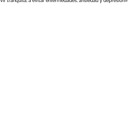
ivir tranquila, a evitar enfermedades, ansiedad y depresión»