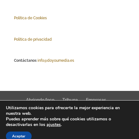
Polí
tica de Cookies
Política de privacidad
Contáctanos
info@doyoumedia.es
Abriendo foco
Tribuna
Empresas
Utilizamos cookies para ofrecerte la mejor experiencia en
Actualidad
Innovación
Tendencias
nuestra web.
Puedes aprender más sobre qué cookies utilizamos o
desactivarlas en los
ajustes
.
Aceptar
Interfaz Magazine 2022 © News, trends & public affairs