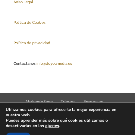
Aviso Legal
Polí
tica de Cookies
Política de privacidad
Contáctanos
info@doyoumedia.es
Abriendo foco
Tribuna
Empresas
Utilizamos cookies para ofrecerte la mejor experiencia en
Actualidad
Innovación
Tendencias
nuestra web.
Puedes aprender más sobre qué cookies utilizamos o
desactivarlas en los
ajustes
.