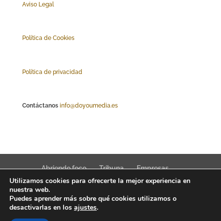
Aviso Legal
Polí
tica de Cookies
Política de privacidad
Contáctanos
info@doyoumedia.es
Abriendo foco
Tribuna
Empresas
Utilizamos cookies para ofrecerte la mejor experiencia en
Actualidad
Innovación
Tendencias
nuestra web.
Puedes aprender más sobre qué cookies utilizamos o
desactivarlas en los
ajustes
.