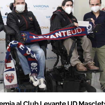
remia al Club Levante UD Masclet