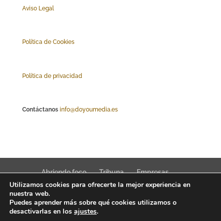
Aviso Legal
Polí
tica de Cookies
Política de privacidad
Contáctanos
info@doyoumedia.es
Abriendo foco
Tribuna
Empresas
Utilizamos cookies para ofrecerte la mejor experiencia en
Actualidad
Innovación
Tendencias
nuestra web.
Puedes aprender más sobre qué cookies utilizamos o
desactivarlas en los
ajustes
.