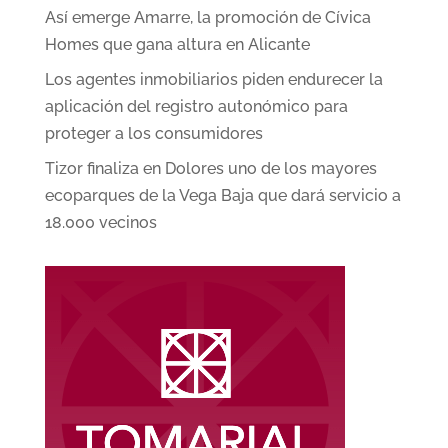
Así emerge Amarre, la promoción de Cívica
Homes que gana altura en Alicante
Los agentes inmobiliarios piden endurecer la
aplicación del registro autonómico para
proteger a los consumidores
Tizor finaliza en Dolores uno de los mayores
ecoparques de la Vega Baja que dará servicio a
18.000 vecinos