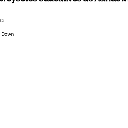
so
de Down