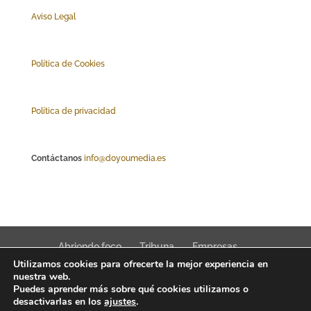
Aviso Legal
Polí
tica de Cookies
Política de privacidad
Contáctanos
info@doyoumedia.es
Abriendo foco
Tribuna
Empresas
Utilizamos cookies para ofrecerte la mejor experiencia en
Actualidad
Innovación
Tendencias
nuestra web.
Puedes aprender más sobre qué cookies utilizamos o
desactivarlas en los
ajustes
.