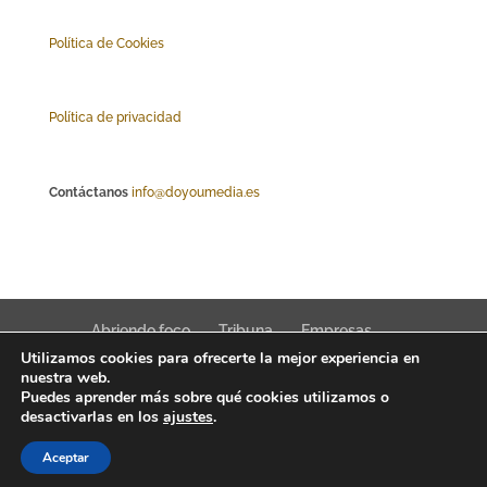
Polí
tica de Cookies
Política de privacidad
Contáctanos
info@doyoumedia.es
Abriendo foco
Tribuna
Empresas
Utilizamos cookies para ofrecerte la mejor experiencia en
Actualidad
Innovación
Tendencias
nuestra web.
Puedes aprender más sobre qué cookies utilizamos o
desactivarlas en los
ajustes
.
Aceptar
Interfaz Magazine 2022 © News, trends & public affairs