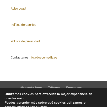
Aviso Legal
Polí
tica de Cookies
Política de privacidad
Contáctanos
info@doyoumedia.es
Abriendo foco
Tribuna
Empresas
Utilizamos cookies para ofrecerte la mejor experiencia en
Actualidad
Innovación
Tendencias
nuestra web.
Puedes aprender más sobre qué cookies utilizamos o
desactivarlas en los
ajustes
.