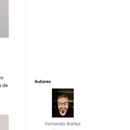
o:
Autores
a de
Fernando Ibáñez