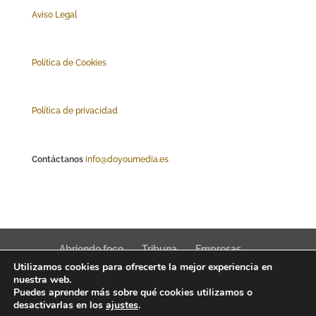
Aviso Legal
Polí
tica de Cookies
Política de privacidad
Contáctanos
info@doyoumedia.es
Abriendo foco
Tribuna
Empresas
Utilizamos cookies para ofrecerte la mejor experiencia en
Actualidad
Innovación
Tendencias
nuestra web.
Puedes aprender más sobre qué cookies utilizamos o
desactivarlas en los
ajustes
.