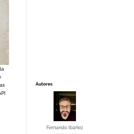
la
e
Autores
las
API
Fernando Ibáñez