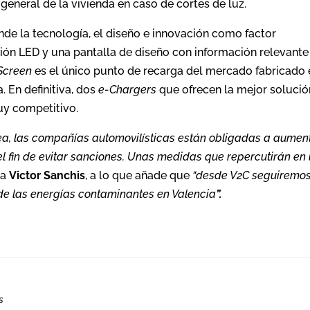
eneral de la vivienda en caso de cortes de luz.
nde la tecnología, el diseño e innovación como factor
ción LED y una pantalla de diseño con información relevante
Screen
es el único punto de recarga del mercado fabricado 
. En definitiva, dos
e-Chargers
que ofrecen la mejor solució
uy competitivo.
pea, las compañías automovilí
sticas est
án obligadas a aumen
el fin de evitar sanciones. Unas medidas que repercutirán en
ra
Victor Sanchis
, a lo que añade que
“desde V2C seguiremo
 de las energías contaminantes en Valencia
”
.
s