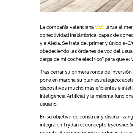
La compañía valenciana
V2C
lanza al mer
conectividad inalámbrica, capaz de conecta
y a Alexa. Se trata del primer y único
e-Ch
obedeciendo las órdenes de voz del usuario
carga de mi coche eléctrico” para que el 
Tras cerrar su primera ronda de inversió
pone en marcha su plan estratégico: acel
dispositivos mucho más eficientes e intel
Inteligencia Artificial y la máxima funcio
usuario.
En su objetivo de construir y diseñar van
integra en Trydan el concepto
tryconnect
permite
al usuario mandar órdenes a travé