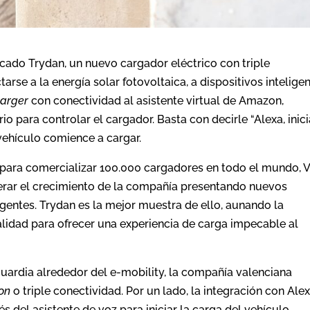
cado Trydan, un nuevo cargador eléctrico con triple
rse a la energía solar fotovoltaica, a dispositivos intelige
arger
con conectividad al asistente virtual de Amazon,
 para controlar el cargador. Basta con decirle “Alexa, inici
vehículo comience a cargar.
n para comercializar 100.000 cargadores en todo el mundo, 
erar el crecimiento de la compañía presentando nuevos
igentes. Trydan es la mejor muestra de ello, aunando la
nalidad para ofrecer una experiencia de carga impecable al
guardia alrededor del e-mobility, la compañía valenciana
ion
o triple conectividad. Por un lado, la integración con Ale
s del asistente de voz para iniciar la carga del vehículo,