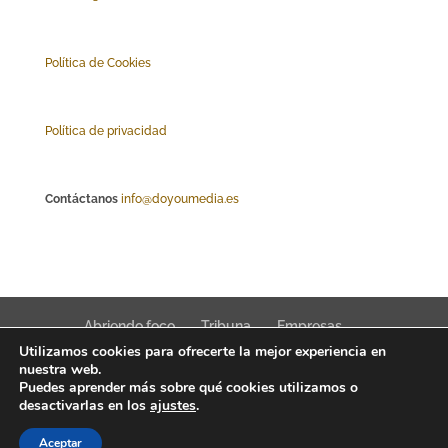
Polí
tica de Cookies
Política de privacidad
Contáctanos
info@doyoumedia.es
Abriendo foco
Tribuna
Empresas
Utilizamos cookies para ofrecerte la mejor experiencia en
Actualidad
Innovación
Tendencias
nuestra web.
Puedes aprender más sobre qué cookies utilizamos o
desactivarlas en los
ajustes
.
Aceptar
Interfaz Magazine 2022 © News, trends & public affairs