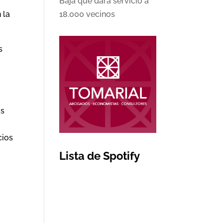
Baja que dará servicio a
 la
18.000 vecinos
s
n
os
cios
Lista de Spotify