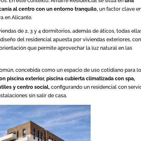
vos. En este contexto, Amarre Residencial se sitúa en
una
canía al centro con un entorno tranquilo,
un factor clave en
a en Alicante.
endas de 2, 3 y 4 dormitorios, además de áticos, todas ella
l diseño del residencial apuesta por viviendas exteriores, co
orientación que permite aprovechar la luz natural en las
 común, concebida como un espacio de uso cotidiano para l
 piscina exterior, piscina cubierta climatizada con spa,
tiles y centro social,
configurando un residencial con servi
stalaciones sin salir de casa.