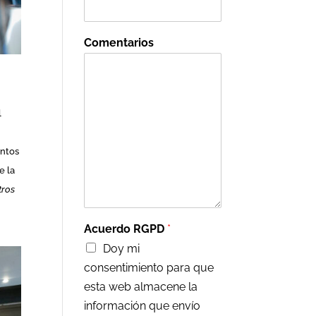
Comentarios
l
intos
e la
tros
Acuerdo RGPD
*
Doy mi
consentimiento para que
esta web almacene la
información que envío