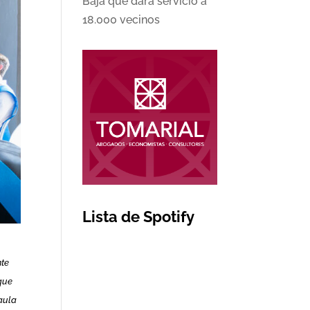
Baja que dará servicio a
18.000 vecinos
Lista de Spotify
nte
 que
 aula