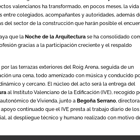
ctos valencianos ha transformado, en pocos meses, la vida
tes entre colegiados, acompañantes y autoridades, además d
 del sector de la construcción que harán posible el encuen
raya que la
Noche de la Arquitectura
se ha consolidado co
fesión gracias a la participación creciente y el respaldo
a por las terrazas exteriores del Roig Arena, seguida de un
inuación una cena, todo amenizado con música y conducido po
námico y cercano. El núcleo del acto será la entrega del
ura
al Instituto Valenciano de la Edificación (IVE), recogido p
o autonómico de Vivienda, junto a
Begoña Serrano
, directora
 apoyo continuado que el IVE presta al trabajo diario de los
ial, al despliegue técnico y humano realizado con motivo d