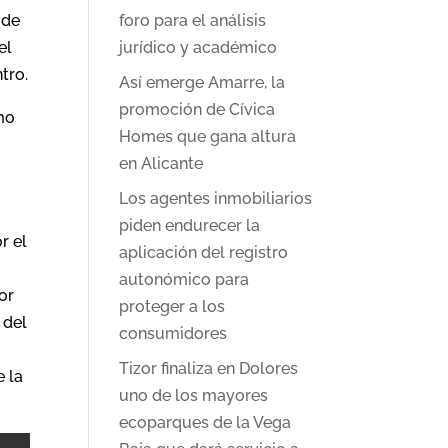
 de
foro para el análisis
el
jurídico y académico
tro.
Así emerge Amarre, la
promoción de Cívica
mo
Homes que gana altura
en Alicante
Los agentes inmobiliarios
piden endurecer la
r el
aplicación del registro
autonómico para
or
proteger a los
 del
consumidores
Tizor finaliza en Dolores
e la
uno de los mayores
ecoparques de la Vega