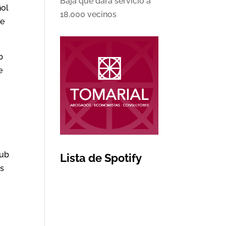
Baja que dará servicio a
ñol
18.000 vecinos
se
b
e
lub
Lista de Spotify
es