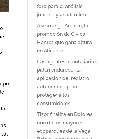
foro para el análisis
jurídico y académico
Así emerge Amarre, la
do
promoción de Cívica
ue
Homes que gana altura
en Alicante
es
Los agentes inmobiliarios
piden endurecer la
aplicación del registro
rupo
autonómico para
de
proteger a los
consumidores
tat
Tizor finaliza en Dolores
uno de los mayores
das
ecoparques de la Vega
utat