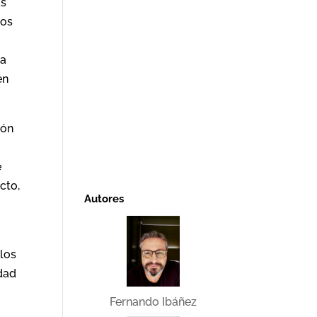
as
los
ía
en
ión
e
cto,
Autores
llos
idad
Fernando Ibáñez