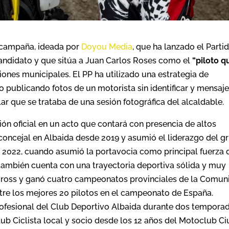
l campaña, ideada por
Doyou Media
, que ha lanzado el Parti
andidato y que sitúa a Juan Carlos Roses como el
“piloto q
ones municipales. El PP ha utilizado una estrategia de
o publicando fotos de un motorista sin identificar y mensaj
lar que se trataba de una sesión fotográfica del alcaldable.
ón oficial en un acto que contará con presencia de altos
 concejal en Albaida desde 2019 y asumió el liderazgo del g
 2022, cuando asumió la portavocia como principal fuerza 
 también cuenta con una trayectoria deportiva sólida y muy
 cross y ganó cuatro campeonatos provinciales de la Comuni
tre los mejores 20 pilotos en el campeonato de España.
ofesional del Club Deportivo Albaida durante dos tempora
b Ciclista local y socio desde los 12 años del Motoclub Ci