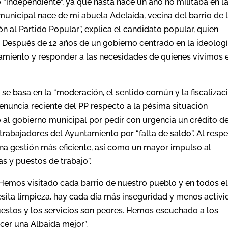
o “independiente”, ya que hasta hace un año no militaba en l
a municipal nace de mi abuela Adelaida, vecina del barrio de 
n al Partido Popular”, explica el candidato popular, quien
 Después de 12 años de un gobierno centrado en la ideolog
amiento y responder a las necesidades de quienes vivimos 
se basa en la “moderación, el sentido común y la fiscalizac
denuncia reciente del PP respecto a la pésima situación
 al gobierno municipal por pedir con urgencia un crédito d
rabajadores del Ayuntamiento por “falta de saldo”. Al respe
na gestión más eficiente, así como un mayor impulso al
s y puestos de trabajo”.
 “Hemos visitado cada barrio de nuestro pueblo y en todos e
sita limpieza, hay cada día más inseguridad y menos activ
tos y los servicios son peores. Hemos escuchado a los
cer una Albaida mejor”.