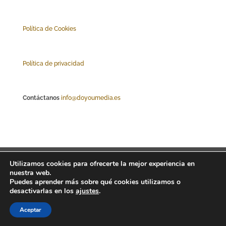
Polí
tica de Cookies
Política de privacidad
Contáctanos
info@doyoumedia.es
Abriendo foco
Tribuna
Empresas
Utilizamos cookies para ofrecerte la mejor experiencia en
nuestra web.
Actualidad
Innovación
Tendencias
Puedes aprender más sobre qué cookies utilizamos o
desactivarlas en los
ajustes
.
Aceptar
Interfaz Magazine 2022 © News, trends & public affairs