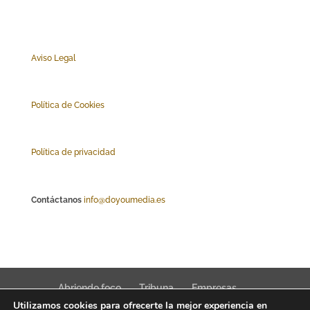
Aviso Legal
Polí
tica de Cookies
Política de privacidad
Contáctanos
info@doyoumedia.es
Abriendo foco
Tribuna
Empresas
Utilizamos cookies para ofrecerte la mejor experiencia en
Actualidad
Innovación
Tendencias