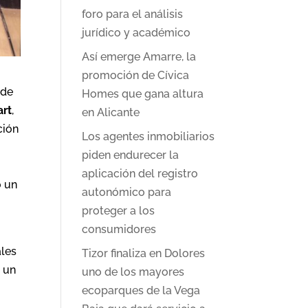
foro para el análisis
jurídico y académico
Así emerge Amarre, la
promoción de Cívica
 de
Homes que gana altura
art
,
en Alicante
ción
Los agentes inmobiliarios
piden endurecer la
aplicación del registro
o un
autonómico para
proteger a los
consumidores
ales
Tizor finaliza en Dolores
o un
uno de los mayores
ecoparques de la Vega