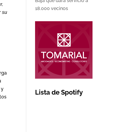
Baja que dará servicio a
r,
18.000 vecinos
r su
erga
u
 y
Lista de Spotify
tos