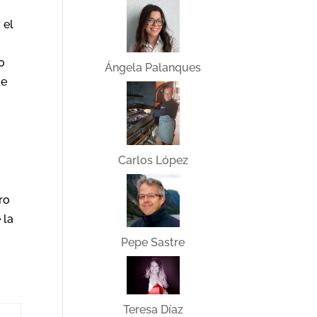
 el
o
Ángela Palanques
de
Carlos López
ro
 la
Pepe Sastre
Teresa Díaz