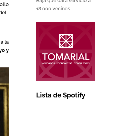
Baja que dará servicio a
ollo
18.000 vecinos
del
a la
yo y
Lista de Spotify