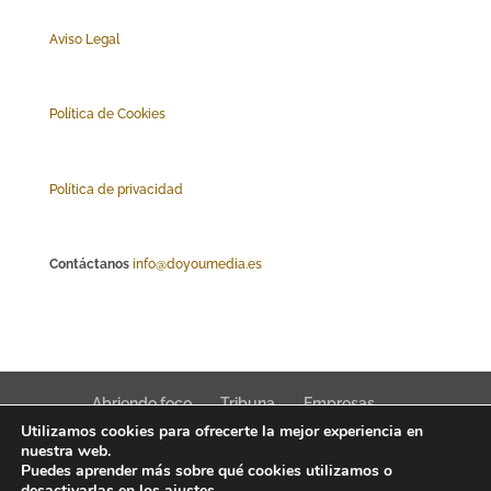
Aviso Legal
Polí
tica de Cookies
Política de privacidad
Contáctanos
info@doyoumedia.es
Abriendo foco
Tribuna
Empresas
Utilizamos cookies para ofrecerte la mejor experiencia en
Actualidad
Innovación
Tendencias
nuestra web.
Puedes aprender más sobre qué cookies utilizamos o
desactivarlas en los
ajustes
.