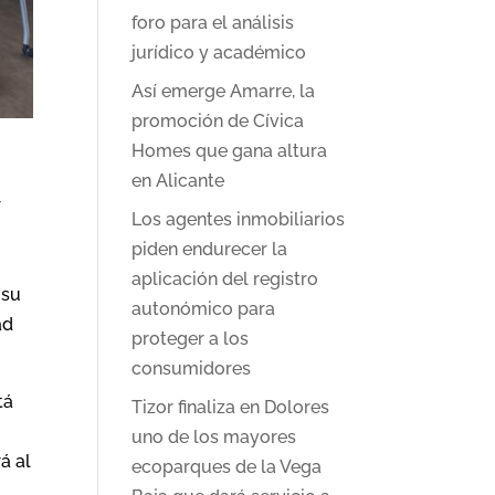
foro para el análisis
jurídico y académico
Así emerge Amarre, la
promoción de Cívica
Homes que gana altura
en Alicante
r
Los agentes inmobiliarios
piden endurecer la
aplicación del registro
 su
autonómico para
ad
proteger a los
consumidores
tá
Tizor finaliza en Dolores
uno de los mayores
á al
ecoparques de la Vega