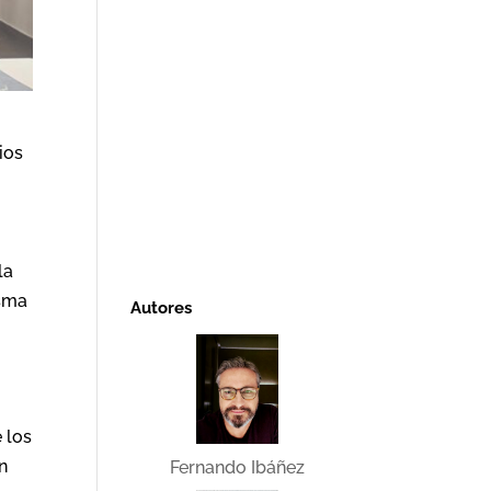
n
ios
la
isma
Autores
 los
n
Fernando Ibáñez