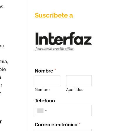
as
Suscríbete a
ro
mía,
ble
Nombre
*
a
or
Nombre
Apellidos
y
Teléfono
r
Correo electrónico
*