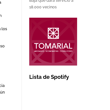
Baja que dará servicio a
a
18.000 vecinos
n
 los
pso
Lista de Spotify
cia
aún