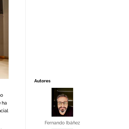
Autores
no
e ha
cial
Fernando Ibáñez