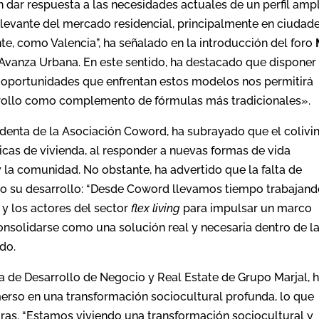
an dar respuesta a las necesidades actuales de un perfil amp
levante del mercado residencial, principalmente en ciudad
e, como Valencia”, ha señalado en la introducción del foro
Avanza Urbana. En este sentido, ha destacado que disponer
y oportunidades que enfrentan estos modelos nos permitirá
rrollo como complemento de fórmulas más tradicionales».
denta de la Asociación Coword, ha subrayado que el colivi
licas de vivienda, al responder a nuevas formas de vida
s y la comunidad. No obstante, ha advertido que la falta de
ndo su desarrollo: “Desde Coword llevamos tiempo trabajan
 y los actores del sector
flex living
para impulsar un marco
onsolidarse como una solución real y necesaria dentro de l
ado.
ra de Desarrollo de Negocio y Real Estate de Grupo Marjal, 
erso en una transformación sociocultural profunda, lo que
ras. “Estamos viviendo una transformación sociocultural y