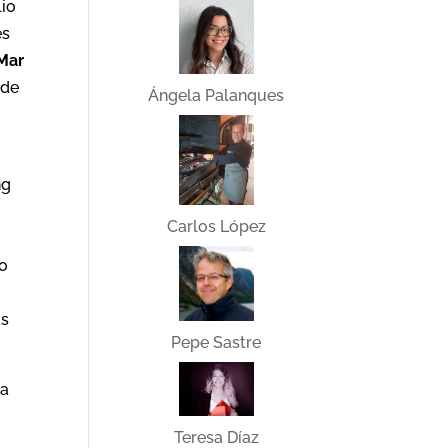
lio
es
Mar
 de
Ángela Palanques
ng
Carlos López
do
as
Pepe Sastre
ha
Teresa Díaz