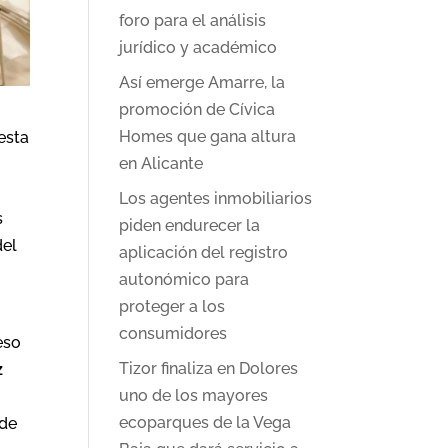
foro para el análisis
jurídico y académico
Así emerge Amarre, la
promoción de Cívica
Homes que gana altura
esta
en Alicante
n
Los agentes inmobiliarios
s
piden endurecer la
del
aplicación del registro
autonómico para
proteger a los
consumidores
eso
Tizor finaliza en Dolores
z
uno de los mayores
ecoparques de la Vega
 de