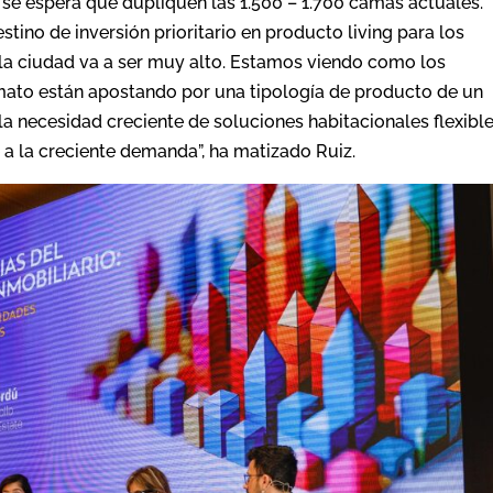
se espera que dupliquen las 1.500 – 1.700 camas actuales.
tino de inversión prioritario en producto living para los
or la ciudad va a ser muy alto. Estamos viendo como los
ormato están apostando por una tipología de producto de un
 la necesidad creciente de soluciones habitacionales flexibl
 a la creciente demanda”, ha matizado Ruiz.