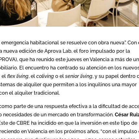
la emergencia habitacional se resuelve con obra nueva”. Con 
 nueva edición de Aprova Lab, el foro impulsado por la
PROVA), que ha reunido este jueves en Valencia a más de u
biliario. El encuentro ha centrado su atención en los nuevo
 el
flex living
, el
coliving
o el
senior living
, y su papel dentro 
temas de alquiler que permiten a los inquilinos una mayor
n el alquiler tradicional.
g como parte de una respuesta efectiva a la dificultad de acc
endo necesidades de un mercado en transformación.
César Rui
Este de CBRE ha incidido en que la inversión en este tipo de
reciendo en Valencia en los próximos años, “con el impulso