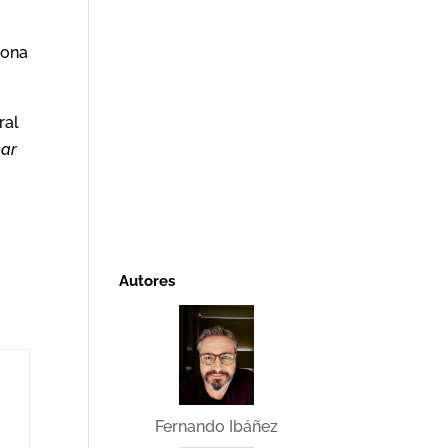
sona
ral
nar
Autores
Fernando Ibáñez