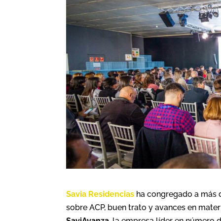
Savia Residencias
ha congregado a más de
sobre ACP, buen trato y avances en mate
SaviAvanza
, la empresa líder en número 