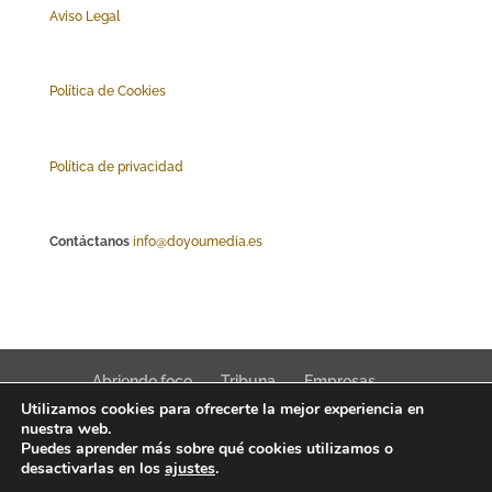
Aviso Legal
Polí
tica de Cookies
Política de privacidad
Contáctanos
info@doyoumedia.es
Abriendo foco
Tribuna
Empresas
Utilizamos cookies para ofrecerte la mejor experiencia en
Actualidad
Innovación
Tendencias
nuestra web.
Puedes aprender más sobre qué cookies utilizamos o
desactivarlas en los
ajustes
.