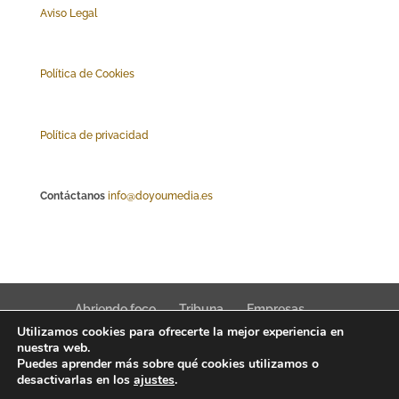
Aviso Legal
Polí
tica de Cookies
Política de privacidad
Contáctanos
info@doyoumedia.es
Abriendo foco
Tribuna
Empresas
Utilizamos cookies para ofrecerte la mejor experiencia en
Actualidad
Innovación
Tendencias
nuestra web.
Puedes aprender más sobre qué cookies utilizamos o
desactivarlas en los
ajustes
.