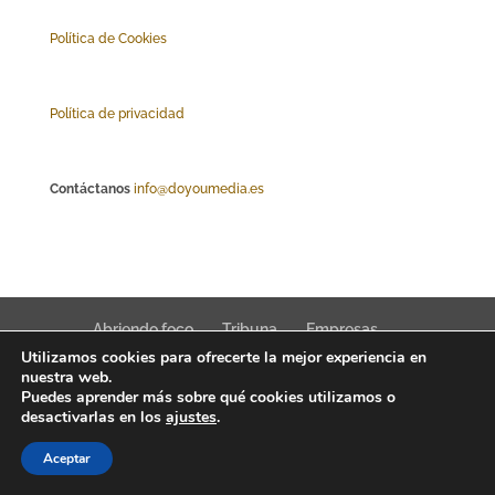
Polí
tica de Cookies
Política de privacidad
Contáctanos
info@doyoumedia.es
Abriendo foco
Tribuna
Empresas
Utilizamos cookies para ofrecerte la mejor experiencia en
Actualidad
Innovación
Tendencias
nuestra web.
Puedes aprender más sobre qué cookies utilizamos o
desactivarlas en los
ajustes
.
Aceptar
Interfaz Magazine 2022 © News, trends & public affairs