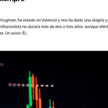
rugman, ha estado en Valencia y nos ha dado una alegría y
da inflacionista no durará más de dos o tres años, aunque afec
 Un aviso: El...