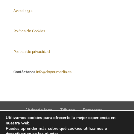
Aviso Legal
Polí
tica de Cookies
Política de privacidad
Contáctanos
info@doyoumedia.es
Abriendo foco
Tribuna
Empresas
Utilizamos cookies para ofrecerte la mejor experiencia en
Actualidad
Innovación
Tendencias
nuestra web.
Puedes aprender más sobre qué cookies utilizamos o
desactivarlas en los
ajustes
.