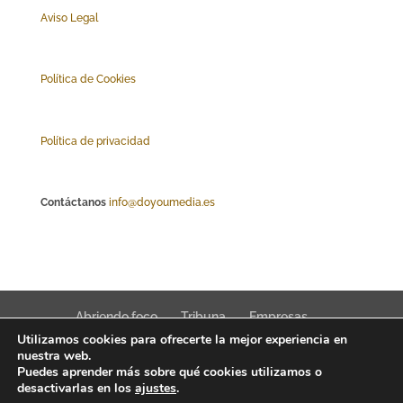
Aviso Legal
Polí
tica de Cookies
Política de privacidad
Contáctanos
info@doyoumedia.es
Abriendo foco
Tribuna
Empresas
Utilizamos cookies para ofrecerte la mejor experiencia en
Actualidad
Innovación
Tendencias
nuestra web.
Puedes aprender más sobre qué cookies utilizamos o
desactivarlas en los
ajustes
.