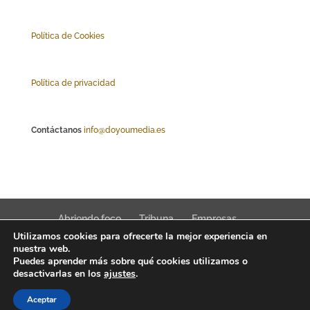
Polí
tica de Cookies
Política de privacidad
Contáctanos
info@doyoumedia.es
Abriendo foco
Tribuna
Empresas
Utilizamos cookies para ofrecerte la mejor experiencia en
Actualidad
Innovación
Tendencias
nuestra web.
Puedes aprender más sobre qué cookies utilizamos o
desactivarlas en los
ajustes
.
Aceptar
Interfaz Magazine 2022 © News, trends & public affairs